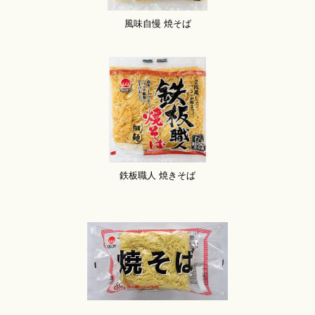
風味自慢 焼そば
鉄板職人 焼きそば