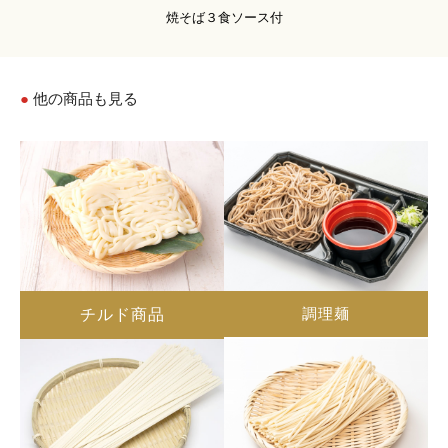
焼そば３食ソース付
●
他の商品も見る
調理麺
チルド商品