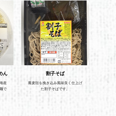
めん
割子そば
讃岐
海産
蕎麦殻を挽き込み風味良く仕上げ
香川県
麺で
た割子そばです。
品。
ン果汁