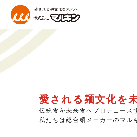
内
容
を
ス
キ
ッ
プ
愛される麺文化を
伝統食を未来食へプロデュース
私たちは総合麺メーカーのマル