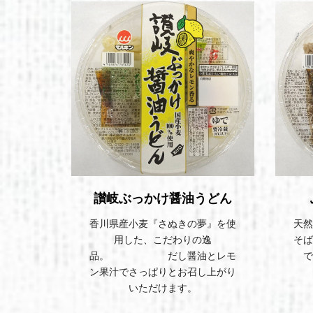
讃岐ぶっかけ醤油うどん
く仕上げ
香川県産小麦『さぬきの夢』を使
天然
用した、こだわりの逸
そば
品。 だし醤油とレモ
で
ン果汁でさっぱりとお召し上がり
いただけます。