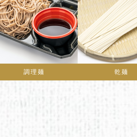
調理麺
乾麺