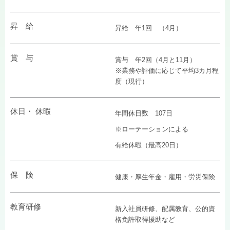
昇 給
昇給 年1回 （4月）
賞 与
賞与 年2回（4月と11月）
※業務や評価に応じて平均3カ月程
度（現行）
休日・ 休暇
年間休日数 107日
※ローテーションによる
有給休暇（最高20日）
保 険
健康・厚生年金・雇用・労災保険
教育研修
新入社員研修、配属教育、公的資
格免許取得援助など