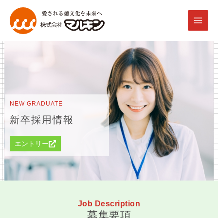
内
容
を
ス
キ
ッ
プ
NEW GRADUATE
新卒採用情報
エントリー
Job Description
募集要項